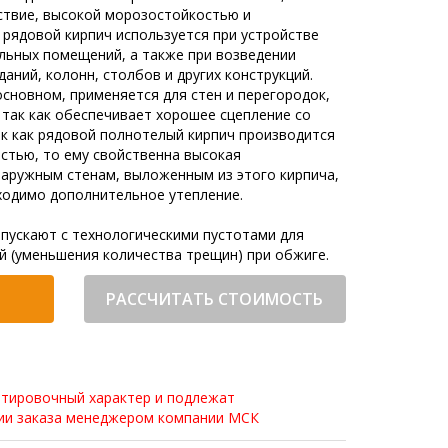
ствие, высокой морозостойкостью и
рядовой кирпич используется при устройстве
льных помещений, а также при возведении
даний, колонн, столбов и других конструкций.
основном, применяется для стен и перегородок,
так как обеспечивает хорошее сцепление со
к как рядовой полнотелый кирпич производится
остью, то ему свойственна высокая
аружным стенам, выложенным из этого кирпича,
ходимо дополнительное утепление.
пускают с технологическими пустотами для
й (уменьшения количества трещин) при обжиге.
РАССЧИТАТЬ СТОИМОСТЬ
нтировочный характер и подлежат
нии заказа менеджером компании МСК