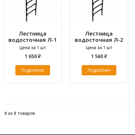
Лестница
Лестница
водосточная Л-1
водосточная Л-2
L=3,0м
L=4,3м
Цена за 1 шт
Цена за 1 шт
1 650 ₽
1 560 ₽
Подробнее
Подробнее
8 из 8 товаров