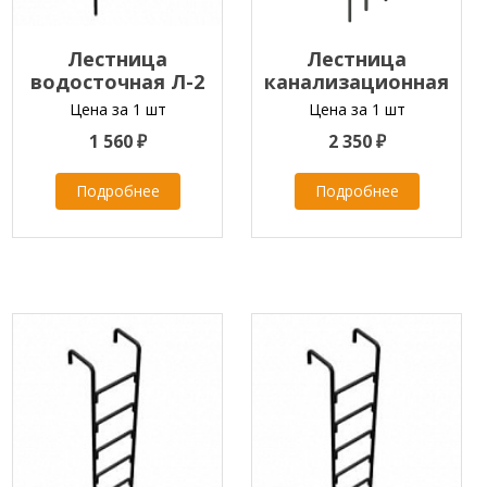
Лестница
Лестница
водосточная Л-2
канализационная
L=5,2м
КЛ1 (4,0м)
Цена за 1 шт
Цена за 1 шт
1 560 ₽
2 350 ₽
Подробнее
Подробнее