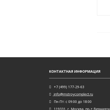
КОНТАКТНАЯ ИНФОРМАЦИЯ
+7 (499) 177-29-63
info@mstroycomplect.ru
Пн-Пт: с 09:00 до 18:00
119331, г. Москва, пр-т Вернадског