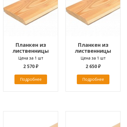
Планкен из
Планкен из
лиственницы
лиственницы
скошенный
скошенный
Цена за 1 шт
Цена за 1 шт
20x120x2000-6000 мм
20x120x2000-6000 мм
2 570 ₽
2 650 ₽
класс B
класс A
Подробнее
Подробнее