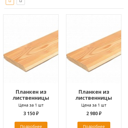
Планкен из
Планкен из
лиственницы
лиственницы
скошенный
скошенный
Цена за 1 шт
Цена за 1 шт
20x165x2000-6000 мм
20x165x2000-6000 мм
3 150 ₽
2 980 ₽
класс ЭКСТРА
класс ПРИМА
Подробнее
Подробнее