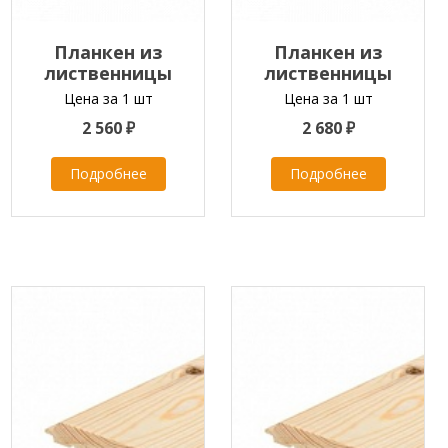
Планкен из
Планкен из
лиственницы
лиственницы
прямой
прямой
Цена за 1 шт
Цена за 1 шт
20x120x2000-4000 мм
20x120x2000-4000 мм
2 560 ₽
2 680 ₽
класс B
класс A
Подробнее
Подробнее