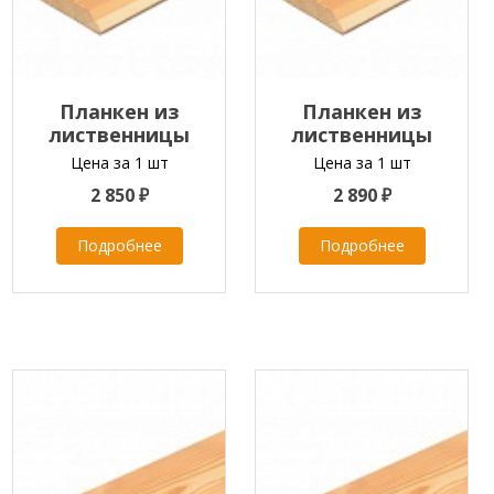
Планкен из
Планкен из
лиственницы
лиственницы
скошенный
скошенный
Цена за 1 шт
Цена за 1 шт
20x120x2000-6000 мм
20x120x2000-6000 мм
2 850 ₽
2 890 ₽
класс ЭКСТРА
класс ПРИМА
Подробнее
Подробнее