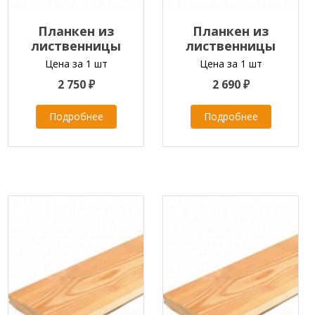
Планкен из
Планкен из
лиственницы
лиственницы
скошенный
скошенный
Цена за 1 шт
Цена за 1 шт
20x140x2000-6000 мм
20x140x2000-6000 мм
2 750 ₽
2 690 ₽
класс B
класс A
Подробнее
Подробнее